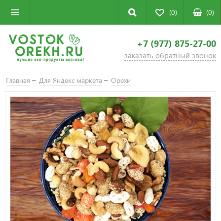
(0)
(
0
)
+7 (977) 875-27-00
заказать обратный звонок
Главная
Для Яндекс маркета
Орехи