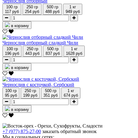
Чернослив отборный
100 гр
250 гр
500 гр
1 кг
117 руб
254 руб
488 руб
949 руб
в корзину
Чернослив отборный сладкий Чили
100 гр
250 гр
500 гр
1 кг
196 руб
443 руб
837 руб
1628 руб
в корзину
Чернослив с косточкой, Сербский
100 гр
250 гр
500 гр
1 кг
95 руб
199 руб
351 руб
674 руб
в корзину
+7 (977) 875-27-00
заказать обратный звонок
Мы в социальных сетях: