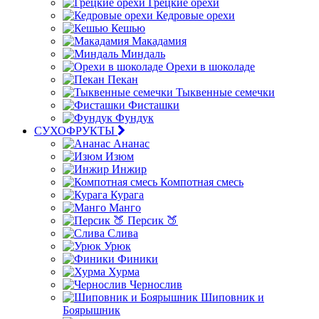
Грецкие орехи
Кедровые орехи
Кешью
Макадамия
Миндаль
Орехи в шоколаде
Пекан
Тыквенные семечки
Фисташки
Фундук
СУХОФРУКТЫ
Ананас
Изюм
Инжир
Компотная смесь
Курага
Манго
Персик 🍑
Слива
Урюк
Финики
Хурма
Чернослив
Шиповник и
Боярышник