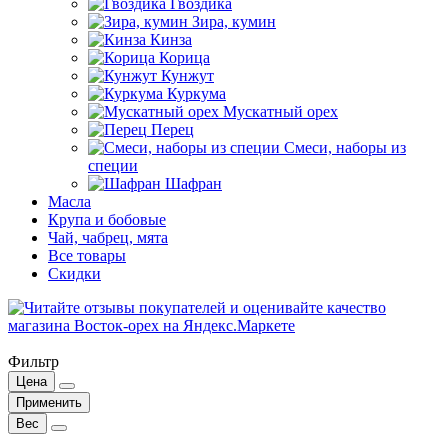
Гвоздика
Зира, кумин
Кинза
Корица
Кунжут
Куркума
Мускатный орех
Перец
Смеси, наборы из
специи
Шафран
Масла
Крупа и бобовые
Чай, чабрец, мята
Все товары
Скидки
Фильтр
Цена
Применить
Вес