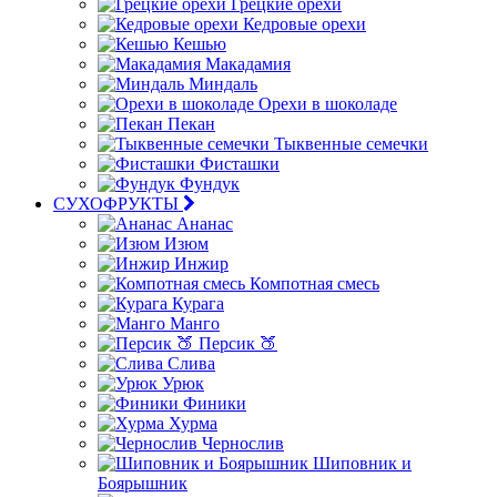
Грецкие орехи
Кедровые орехи
Кешью
Макадамия
Миндаль
Орехи в шоколаде
Пекан
Тыквенные семечки
Фисташки
Фундук
СУХОФРУКТЫ
Ананас
Изюм
Инжир
Компотная смесь
Курага
Манго
Персик 🍑
Слива
Урюк
Финики
Хурма
Чернослив
Шиповник и
Боярышник