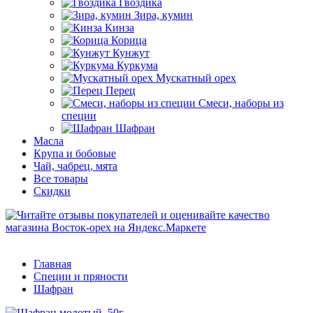
Гвоздика
Зира, кумин
Кинза
Корица
Кунжут
Куркума
Мускатный орех
Перец
Смеси, наборы из
специи
Шафран
Масла
Крупа и бобовые
Чай, чабрец, мята
Все товары
Скидки
Главная
Специи и пряности
Шафран