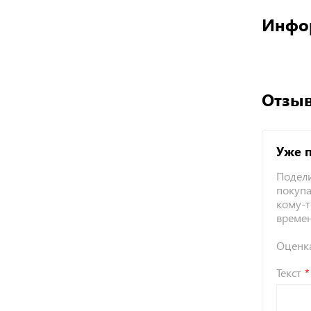
Инфо
Отзыв
Уже 
Подели
покупа
кому-т
време
Оценк
Текст