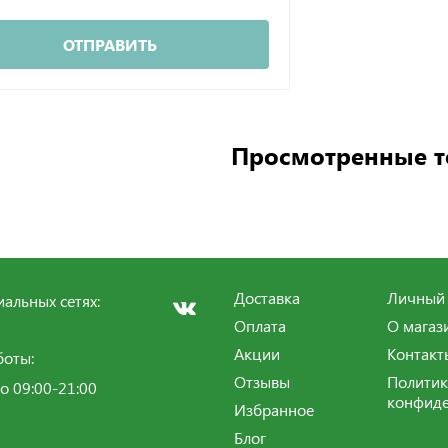
ОТПРАВИТЬ
Просмотренные 
Доставка
Личный 
альных сетях:
Оплата
О магаз
Акции
Контакт
боты:
Отзывы
Политик
о 09:00-21:00
конфиде
Избранное
Блог