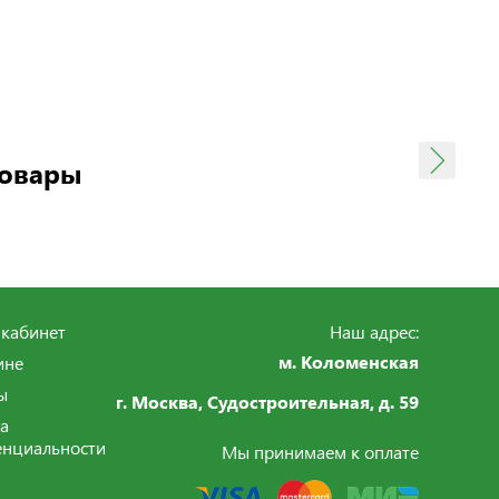
товары
кабинет
Наш адрес:
м. Коломенская
ине
ы
г. Москва, Судостроительная,
д. 59
а
нциальности
Мы принимаем к оплате