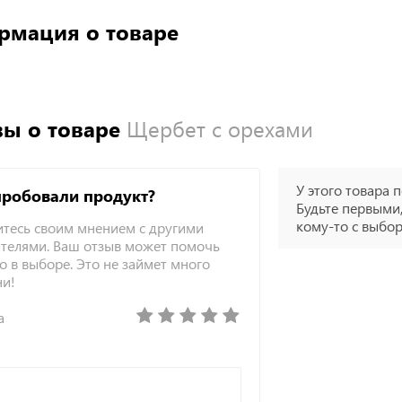
рмация о товаре
ы о товаре
Щербет с орехами
У этого товара п
пробовали продукт?
Будьте первыми,
кому-то с выбо
тесь своим мнением с другими
телями. Ваш отзыв может помочь
о в выборе. Это не займет много
ни!
а