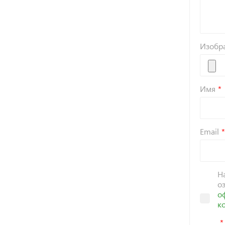
Изобр
Имя
Email
Н
о
о
к