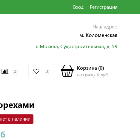
Вход
Регистрация
Наш адрес:
м. Коломенская
г. Москва, Судостроительная,
д. 59
Корзина
(
0
)
(0)
(0)
на сумму
0 руб
 орехами
нет в наличии
уб