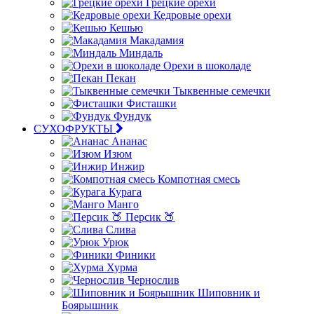
Грецкие орехи
Кедровые орехи
Кешью
Макадамия
Миндаль
Орехи в шоколаде
Пекан
Тыквенные семечки
Фисташки
Фундук
СУХОФРУКТЫ
Ананас
Изюм
Инжир
Компотная смесь
Курага
Манго
Персик 🍑
Слива
Урюк
Финики
Хурма
Чернослив
Шиповник и
Боярышник