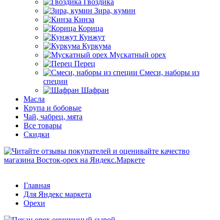
Гвоздика
Зира, кумин
Кинза
Корица
Кунжут
Куркума
Мускатный орех
Перец
Смеси, наборы из
специи
Шафран
Масла
Крупа и бобовые
Чай, чабрец, мята
Все товары
Скидки
Главная
Для Яндекс маркета
Орехи