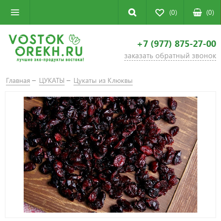
(0)
(
0
)
+7 (977) 875-27-00
заказать обратный звонок
Главная
ЦУКАТЫ
Цукаты из Клюквы