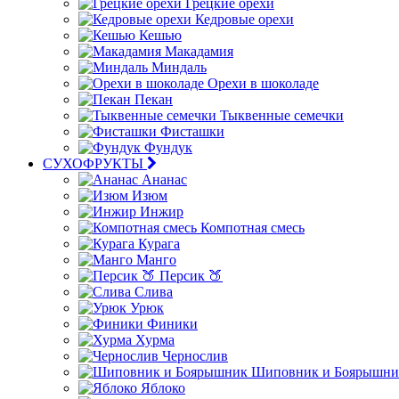
Грецкие орехи
Кедровые орехи
Кешью
Макадамия
Миндаль
Орехи в шоколаде
Пекан
Тыквенные семечки
Фисташки
Фундук
СУХОФРУКТЫ
Ананас
Изюм
Инжир
Компотная смесь
Курага
Манго
Персик 🍑
Слива
Урюк
Финики
Хурма
Чернослив
Шиповник и Боярышни
Яблоко