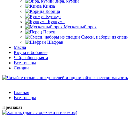
Зира, кумин
Кинза
Корица
Кунжут
Куркума
Мускатный орех
Перец
Смеси, наборы из спец
Шафран
Масла
Крупа и бобовые
Чай, чабрец, мята
Все товары
Скидки
Главная
Все товары
Предзаказ