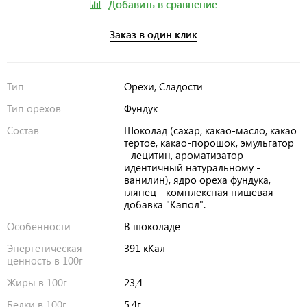
Добавить в сравнение
Заказ в один клик
Тип
Орехи, Сладости
Тип орехов
Фундук
Состав
Шоколад (сахар, какао-масло, какао
тертое, какао-порошок, эмульгатор
- лецитин, ароматизатор
идентичный натуральному -
ванилин), ядро ореха фундука,
глянец - комплексная пищевая
добавка "Капол".
Особенности
В шоколаде
Энергетическая
391 кКал
ценность в 100г
Жиры в 100г
23,4
Белки в 100г
5,4г