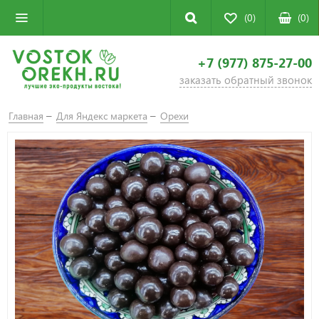
(0)
(
0
)
+7 (977) 875-27-00
заказать обратный звонок
Главная
Для Яндекс маркета
Орехи