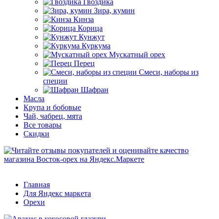
Гвоздика
Зира, кумин
Кинза
Корица
Кунжут
Куркума
Мускатный орех
Перец
Смеси, наборы из
специи
Шафран
Масла
Крупа и бобовые
Чай, чабрец, мята
Все товары
Скидки
Главная
Для Яндекс маркета
Орехи