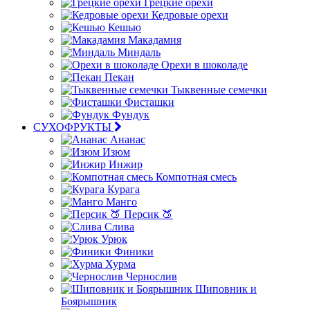
Грецкие орехи
Кедровые орехи
Кешью
Макадамия
Миндаль
Орехи в шоколаде
Пекан
Тыквенные семечки
Фисташки
Фундук
СУХОФРУКТЫ
Ананас
Изюм
Инжир
Компотная смесь
Курага
Манго
Персик 🍑
Слива
Урюк
Финики
Хурма
Чернослив
Шиповник и
Боярышник