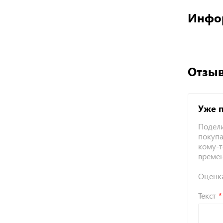
Инфо
Отзыв
Уже 
Подели
покупа
кому-т
време
Оценк
Текст