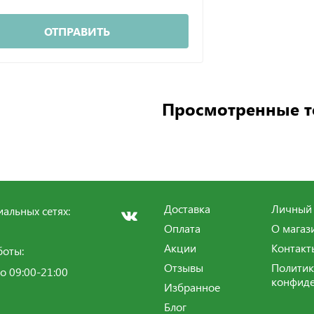
ОТПРАВИТЬ
Просмотренные 
Доставка
Личный 
альных сетях:
Оплата
О магаз
Акции
Контакт
боты:
Отзывы
Политик
о 09:00-21:00
конфиде
Избранное
Блог