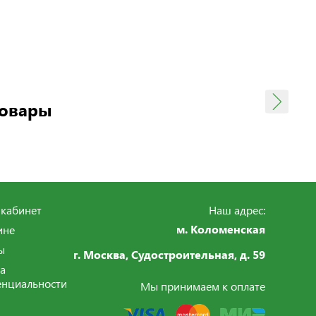
товары
кабинет
Наш адрес:
м. Коломенская
ине
ы
г. Москва, Судостроительная,
д. 59
а
нциальности
Мы принимаем к оплате