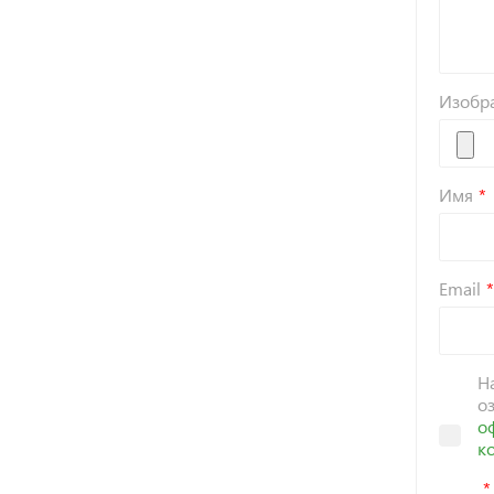
Изобр
Имя
Email
Н
о
о
к