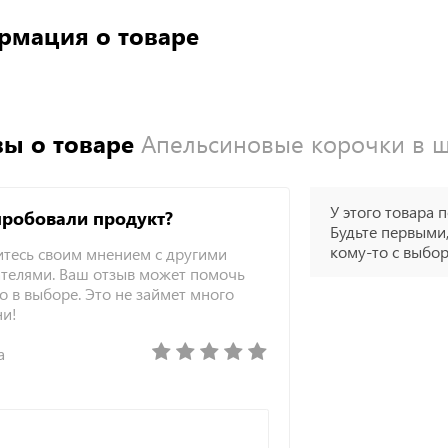
рмация о товаре
ы о товаре
Апельсиновые корочки в 
У этого товара п
пробовали продукт?
Будьте первыми,
кому-то с выбо
тесь своим мнением с другими
телями. Ваш отзыв может помочь
о в выборе. Это не займет много
ни!
а