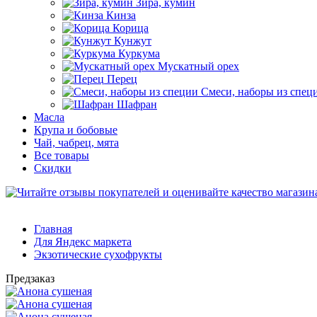
Зира, кумин
Кинза
Корица
Кунжут
Куркума
Мускатный орех
Перец
Смеси, наборы из спец
Шафран
Масла
Крупа и бобовые
Чай, чабрец, мята
Все товары
Скидки
Главная
Для Яндекс маркета
Экзотические сухофрукты
Предзаказ