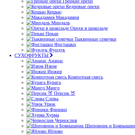
Грецкие орехи
Кедровые орехи
Кешью
Макадамия
Миндаль
Орехи в шоколаде
Пекан
Тыквенные семечки
Фисташки
Фундук
СУХОФРУКТЫ
Ананас
Изюм
Инжир
Компотная смесь
Курага
Манго
Персик 🍑
Слива
Урюк
Финики
Хурма
Чернослив
Шиповник и Боярышни
Яблоко