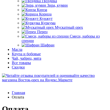
Гвоздика
Зира, кумин
Кинза
Корица
Кунжут
Куркума
Мускатный орех
Перец
Смеси, наборы из
специи
Шафран
Масла
Крупа и бобовые
Чай, чабрец, мята
Все товары
Скидки
Главная
Оплата
Оплата