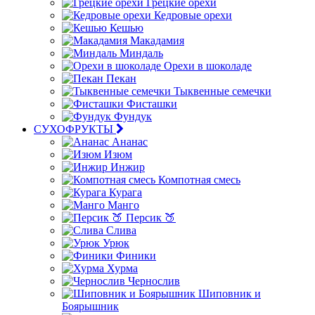
Грецкие орехи
Кедровые орехи
Кешью
Макадамия
Миндаль
Орехи в шоколаде
Пекан
Тыквенные семечки
Фисташки
Фундук
СУХОФРУКТЫ
Ананас
Изюм
Инжир
Компотная смесь
Курага
Манго
Персик 🍑
Слива
Урюк
Финики
Хурма
Чернослив
Шиповник и
Боярышник